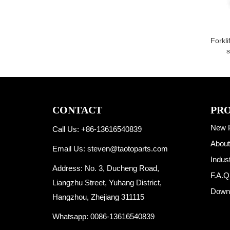
Forkli
s
CONTACT
PR
New 
Call Us: +86-13616540839
About
Email Us:
steven@taotoparts.com
Indus
Address: No. 3, Ducheng Road,
F.A.Q
Liangzhu Street, Yuhang District,
Down
Hangzhou, Zhejiang 311115
Whatsapp:
0086-13616540839