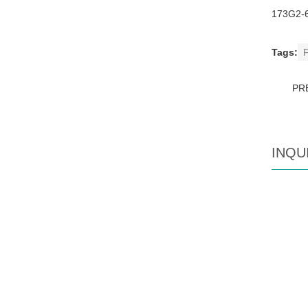
173G2-
Tags:
F
PR
INQU