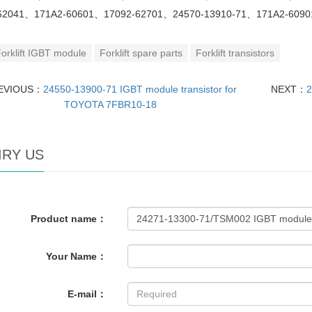
62041
、
171A2-60601
、
17092-62701
、
24570-13910-71
、
171A2-6090
orklift IGBT module
Forklift spare parts
Forklift transistors
EVIOUS：
24550-13900-71 IGBT module transistor for
NEXT：
2
TOYOTA 7FBR10-18
IRY US
Product name：
Your Name：
E-mail：