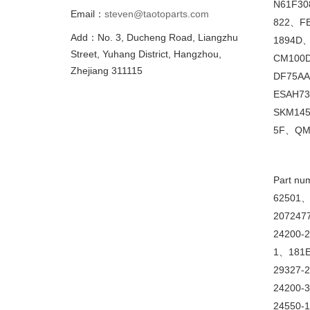
N61F308
Email：
steven@taotoparts.com
822
、
F
Add：No. 3, Ducheng Road, Liangzhu
1894D
Street, Yuhang District, Hangzhou,
CM100D
Zhejiang 311115
DF75AA
ESAH73
SKM14
5F
、
QM
Part nu
62501
207247
24200-2
1
、
181E
29327-
24200-
24550-1