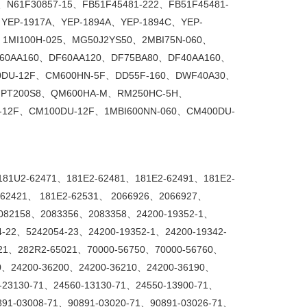
、
N61F30857-15
、
FB51F45481-222
、
FB51F45481-
、
YEP-1917A
、
YEP-1894A
、
YEP-1894C
、
YEP-
、
1MI100H-025
、
MG50J2YS50
、
2MBI75N-060
、
60AA160
、
DF60AA120
、
DF75BA80
、
DF40AA160
、
DU-12F
、
CM600HN-5F
、
DD55F-160
、
DWF40A30
、
、
PT200S8
、
QM600HA-M
、
RM250HC-5H
、
-12F
、
CM100DU-12F
、
1MBI600NN-060
、
CM400DU-
181U2-62471
、
181E2-62481
、
181E2-62491
、
181E2-
62421
、
181E2-62531
、
2066926
、
2066927
、
082158
、
2083356
、
2083358
、
24200-19352-1
、
4-22
、
5242054-23
、
24200-19352-1
、
24200-19342-
21
、
282R2-65021
、
70000-56750
、
70000-56760
、
0
、
24200-36200
、
24200-36210
、
24200-36190
、
-23130-71
、
24560-13130-71
、
24550-13900-71
、
891-03008-71
、
90891-03020-71
、
90891-03026-71
、