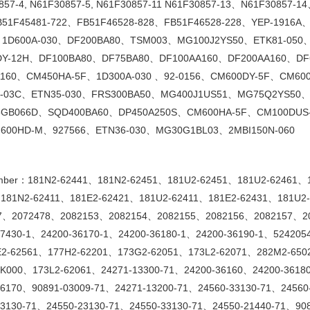
57-4, N61F30857-5, N61F30857-11 N61F30857-13
、
N61F30857-14
B51F45481-722
、
FB51F46528-828
、
FB51F46528-228
、
YEP-1916A
、
1D600A-030
、
DF200BA80
、
TSM003
、
MG100J2YS50
、
ETK81-050
Y-12H
、
DF100BA80
、
DF75BA80
、
DF100AA160
、
DF200AA160
、
DF
160
、
CM450HA-5F
、
1D300A-030
、
92-0156
、
CM600DY-5F
、
CM600
-03C
、
ETN35-030
、
FRS300BA50
、
MG400J1US51
、
MG75Q2YS50
5GB066D
、
SQD400BA60
、
DP450A250S
、
CM600HA-5F
、
CM100DUS
600HD-M
、
927566
、
ETN36-030
、
MG30G1BL03
、
2MBI150N-060
mber
：
181N2-62441
、
181N2-62451
、
181U2-62451
、
181U2-62461
、
、
181N2-62411
、
181E2-62421
、
181U2-62411
、
181E2-62431
、
181U2-
7
、
2072478
、
2082153
、
2082154
、
2082155
、
2082156
、
2082157
、
2
7430-1
、
24200-36170-1
、
24200-36180-1
、
24200-36190-1
、
524205
2-62561
、
177H2-62201
、
173G2-62051
、
173L2-62071
、
282M2-650
2K000
、
173L2-62061
、
24271-13300-71
、
24200-36160
、
24200-3618
36170
、
90891-03009-71
、
24271-13200-71
、
24560-33130-71
、
24560
3130-71
、
24550-23130-71
、
24550-33130-71
、
24550-21440-71
、
90