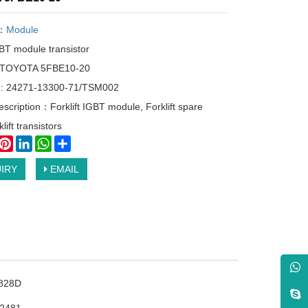
y：
Module
T module transistor
: TOYOTA 5FBE10-20
: 24271-13300-71/TSM002
escription：Forklift IGBT module, Forklift spare
lift transistors
book
witter
Pinterest
LinkedIn
WhatsApp
Share
IRY
EMAIL
0828D
62481