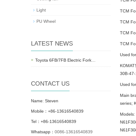
Light
TCM For
PU Wheel
TCM For
TCM For
LATEST NEWS
TCM For
Used for
Toyota 6FB/7FB Electric Fork…
KOMATSU
30B-47-
CONTACT US
Used fo
Main br
Name: Steven
series; 
Mobile：+86-13616540839
Models:
Tel：+86-13616540839
N61F308
N61F308
Whatsapp：
0086-13616540839