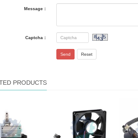
Message：
Captcha：
Send
Reset
TED PRODUCTS