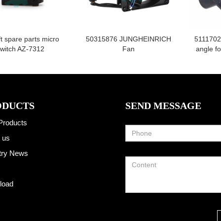
ft spare parts micro
50315876 JUNGHEINRICH
5111702
witch AZ-7312
Fan
angle 
ODUCTS
SEND MESSAGE
Products
 us
try News
load