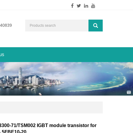
540839
us
3300-71/TSM002 IGBT module transistor for
 5FBE10-20