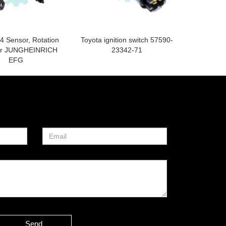
4 Sensor, Rotation
Toyota ignition switch 57590-
for JUNGHEINRICH
23342-71
EFG
Send