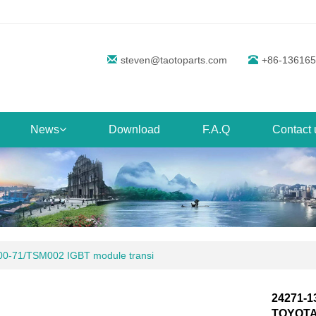
steven@taotoparts.com
+86-13616
News
Download
F.A.Q
Contact 
0-71/TSM002 IGBT module transi
24271-1
TOYOTA