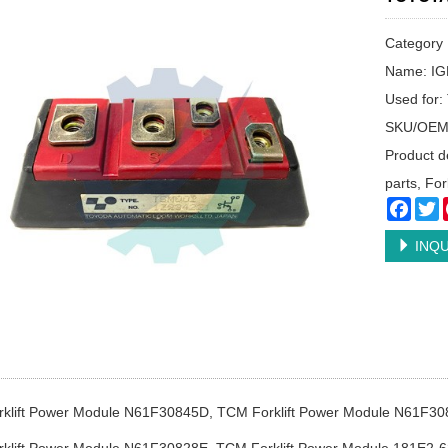
Categor
Name: IGB
Used for
SKU/OEM
Product d
parts, Fork
Face
T
INQU
klift Power Module N61F30845D, TCM Forklift Power Module N61F3
klift Power Module N61F30828E, TCM Forklift Power Module 181E2-