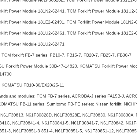
klift Power Module 181N2-62441, TCM Forklift Power Module 181U2-
klift Power Module 181E2-62491, TCM Forklift Power Module 181N2-
klift Power Module 181U2-62461, TCM Forklift Power Module 181E2-
klift Power Module 181U2-62471
 TCM forklift FB-7 series: FB10-7, FB15-7, FB20-7, FB25-7, FB30-7
 Forklift Power Module 30B-47-14820, KOMATSU Forklift Power Mod
14790
r KOMATSU FB10-30/EX20/25-11
ands and modules: TCM FB-7 series, ACROBA-J series FA15B-J, ACR
KOMATSU FB-11 series; Sumitomo FB-PE series; Nissan forklift; NICHIYU fo
 N61F30813, N61F30828D, N61F30828E, N61F30830, N61F30830A, 
41C, N61F30841-4, N61F30841-5, N61F30841-7, N61F30842, N61F
51-3, N61F30851-3 851-4, N61F30851-5, N61F30851-12, N61F3085