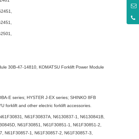
62451,
62451,
62501,
ule 30B-47-14810, KOMATSU Forklift Power Module
OBA-E series; HYSTER J-EX series; SHINKO 8FB
rklift and other electric forklift accessories.
N61F30831, N61F30837A, N6130837-1, N6130841B,
30845D, N61F30851, N61F30851-1, N61F30851-2,
7, N61F30857-1, N61F30857-2, N61F30857-3,